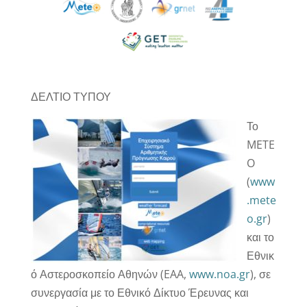
ΔΕΛΤΙΟ ΤΥΠΟΥ
Το
METE
O
(
www
.mete
o.gr
)
και το
Εθνικ
ό Αστεροσκοπείο Αθηνών (EAA,
www.noa.gr
), σε
συνεργασία με το Εθνικό Δίκτυο Έρευνας και