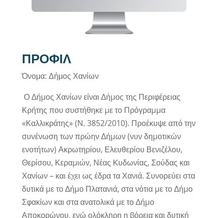
ΠΡΟΦΙΛ
Όνομα: Δήμος Χανίων
Ο ∆ήµος Χανίων είναι ∆ήµος της Περιφέρειας
Κρήτης που συστήθηκε µε το Πρόγραµµα
«Καλλικράτης» (Ν. 3852/2010). Προέκυψε από την
συνένωση των πρώην ∆ήµων (νυν δηµοτικών
ενοτήτων) Ακρωτηρίου, Ελευθερίου Βενιζέλου,
Θερίσου, Κεραµιών, Νέας Κυδωνίας, Σούδας και
Χανίων – και έχει ως έδρα τα Χανιά. Συνορεύει στα
δυτικά µε το ∆ήµο Πλατανιά, στα νότια µε το ∆ήµο
Σφακίων και στα ανατολικά µε το ∆ήµο
Αποκορώνου, ενώ ολόκληρη η βόρεια και δυτική